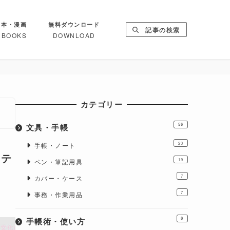
本・漫画
無料ダウンロード
記事の検索
BOOKS
DOWNLOAD
カテゴリー
文具・手帳
56
23
手帳・ノート
タテ
19
ペン・筆記用具
7
カバー・ケース
7
事務・作業用品
手帳術・使い方
8