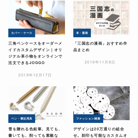
カバー・ケース
本・漫画
三角ペンケースをオーダーメ
「三国志の漫画」おすすめ作
イドカスタムデザイン｜オリ
品まとめ
ジナル革小物をオンラインで
2019年11月8日
注文できるJOGGO
2019年12月17日
ペン・筆記用具
ファッション雑貨
雪を贈れる色鉛筆。見ても、
デザインは20万通りの組合
書いても、削っても素敵な
せ。刻印も可能なカスタムオ