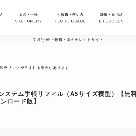
ジ
文具・手帳
手帳術・使い方
雑貨・日用品
STATIONERY
TECHO USAGE
LIFEGOODS
文具/手帳・雑貨・本のセレクトサイト
は広告リンクが含まれる場合があります
システム手帳リフィル（A5サイズ横型）【無
ウンロード版】