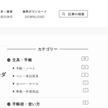
本・漫画
無料ダウンロード
記事の検索
BOOKS
DOWNLOAD
カテゴリー
文具・手帳
56
23
手帳・ノート
料ダ
19
ペン・筆記用具
7
カバー・ケース
7
事務・作業用品
手帳術・使い方
8