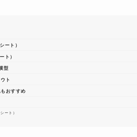
ジシート）
ート）
横型
アウト
化もおすすめ
ジシート）